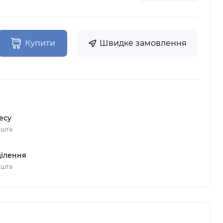
Купити
Швидке замовлення
есу
ошта
ділення
ошта