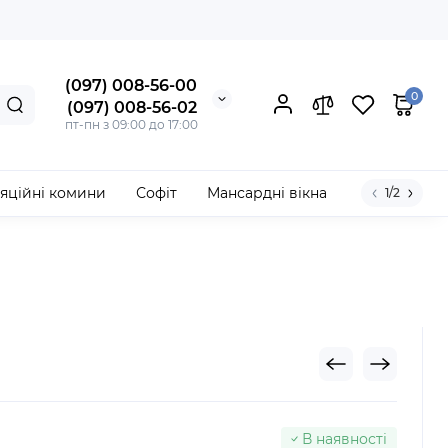
(097) 008-56-00
0
(097) 008-56-02
пт-пн з 09:00 до 17:00
яційні комини
Софіт
Мансардні вікна
1/2
В наявності