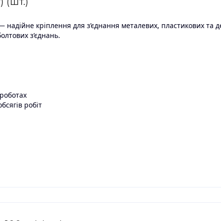
 (шт.)
 надійне кріплення для з’єднання металевих, пластикових та д
олтових з’єднань.
 роботах
бсягів робіт