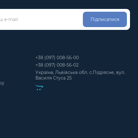
Підписатися
+38 (097) 008-56-00
+38 (097) 008-56-02
Україна, Львівська обл. с.Підрясне, вул.
Василя Стуса 25
ру