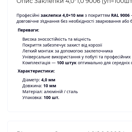
Опис Заклепки 4,0*1,0 9006 (уп=100шт)
Професійні
заклепки 4,0×10 мм
з покриттям
RAL 9006
—
довговічне з’єднання без необхідності зварювання або б
Переваги:
Висока зносостійкість та міцність
Покриття забезпечує захист від корозії
Легкий монтаж за допомогою заклепочника
Універсальне використання у побуті та професійних
Комплектація —
100
штук
оптимально для середніх о
Характеристики:
Діаметр:
4,0 мм
Довжина:
10 мм
Матеріал: алюміній / сталь
Упаковка:
100
шт.