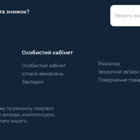
 та знижок?
Особистий кабінет
Розсилка
Особистий кабінет
Зворотній зв’язок
Історія замовлень
Повернення това
Закладки
жу та ремонту покрівлі:
ні виходи, комплектуючі,
гато іншого.