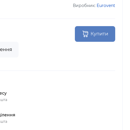
Виробник:
Eurovent
Купити
лення
есу
ошта
ділення
ошта