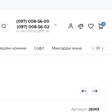
(097) 008-56-00
0
(097) 008-56-02
пт-пн з 09:00 до 17:00
яційні комини
Софіт
Мансардні вікна
1/2
Артикул:
26003