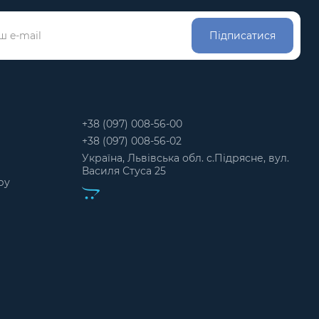
Підписатися
+38 (097) 008-56-00
+38 (097) 008-56-02
Україна, Львівська обл. с.Підрясне, вул.
Василя Стуса 25
ру