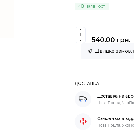
В наявності
540.00 грн.
Швидке замов
ДОСТАВКА
Доставка на адр
Нова Пошта, УкрП
Самовивіз з від
Нова Пошта, УкрП