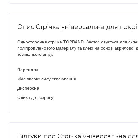
Опис Стрічка універсальна для покр
Одностороння стрічка TOPBAND. Застос овується для склеюв
поліпропіленового матеріалу та клею на основі акрилової д
зовнішнього вітру.
Переваги:
Має високу силу склеювання
Дисперсна
Стійка до розриву.
Відгуки про Стрічка універсальна д