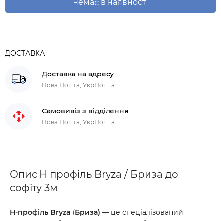
немає в наявності
ДОСТАВКА
Доставка на адресу
Нова Пошта, УкрПошта
Самовивіз з відділення
Нова Пошта, УкрПошта
Опис H профіль Bryza / Бриза до
софіту 3м
H-профіль Bryza (Бриза)
— це спеціалізований