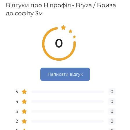
Відгуки про H профіль Bryza / Бриза
до софіту 3м
0
Написати відгук
5
0
4
0
3
0
2
0