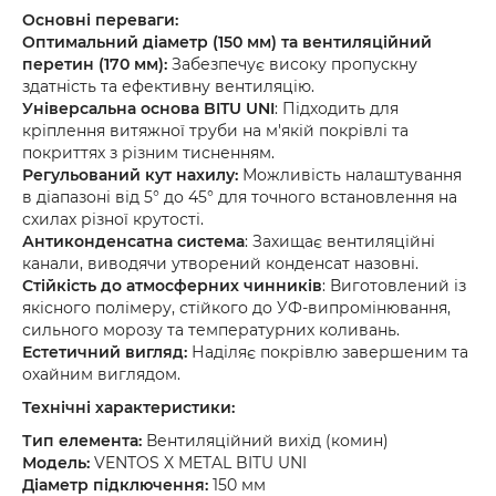
Основні переваги:
Оптимальний діаметр (150 мм) та вентиляційний
перетин (170 мм):
Забезпечує високу пропускну
здатність та ефективну вентиляцію.
Універсальна основа BITU UNI
: Підходить для
кріплення витяжної труби на м'якій покрівлі та
покриттях з різним тисненням.
Регульований кут нахилу:
Можливість налаштування
в діапазоні від 5° до 45° для точного встановлення на
схилах різної крутості.
Антиконденсатна система
: Захищає вентиляційні
канали, виводячи утворений конденсат назовні.
Стійкість до атмосферних чинників
: Виготовлений із
якісного полімеру, стійкого до УФ-випромінювання,
сильного морозу та температурних коливань.
Естетичний вигляд:
Наділяє покрівлю завершеним та
охайним виглядом.
Технічні характеристики:
Тип елемента:
Вентиляційний вихід (комин)
Модель:
VENTOS X METAL BITU UNI
Діаметр підключення:
150 мм