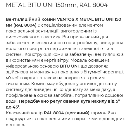
METAL BITU UNI 150mm, RAL 8004
Вентиляційний комин VENTOS X METAL BITU UNI 150
мм (RAL 8004)
є спеціалізованим елементом
покрівельної вентиляції, виготовленим із
високоякісного пластику. Він призначений для
забезпечення ефективного повітрообміну, виведення
вологого повітря та підтримання належної тяги в
системі. Конструкція комина забезпечує вентиляцію з
використанням енергії вітру. Модель оснащена
універсальною основою
BITU UNI
, що дозволяє
здійснювати монтаж на покрівлях з бітумної черепиці,
м'якої покрівлі, а також на покриттях з різним
тисненням. Комин має вбудовану антиконденсатну
систему для виведення конденсату за межі даху, а
профільована основа запобігає потраплянню дощової
води.
Передбачено регулювання кута нахилу від 5°
до 45°.
Класичний колір
RAL 8004 (цегляний)
гармонійно
поєднується з покрівельними покриттями відповідних
відтінків.