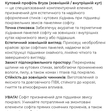
Кутовий профіль Bryza (зовнішній / внутрішній кут)
— це спеціалізований комплектуючий елемент,
призначений для естетичного та надійного
оформлення стиків і кутових з'єднань при підшивці
покрівельних звисів панелями софіту.
Точна стиковка:
Забезпечує акуратне та герметичне
з'єднання панелей софіту на зовнішніх і внутрішніх
кутах карнизного звису або піддашшя.
Естетичний зовнішній вигляд:
Приховує необроблені
крайові зрізи софітних панелей, надаючи всій
конструкції підшивки охайного, лінійно чіткого та
завершеного вигляду.
Захист підпокрівельного простору:
Перекриває
щілини на кутових стиках, запобігаючи проникненню
вологи, пилу, а також комах і птахів під покрівлю.
Стійкість до зовнішніх чинників:
Виготовлений із
якісного та довговічного ПВХ, стійкого до корозії,
гниття та атмосферних впливів.
УВАГА!
Софіт призначений для підшивки звису
покрівлі. Уникайте потрапляння на змонтовані
елементи софіта прямих сонячних променів, а також